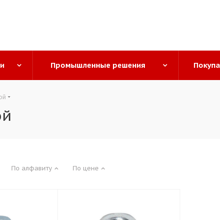
ги
Промышленные решения
Покуп
ой
ой
По алфавиту
По цене