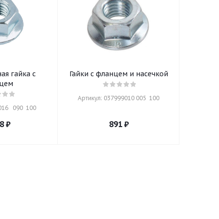
ая гайка с
Гайки с фланцем и насечкой
цем
Артикул: 037999010 005  100
16   090  100
8
₽
891
₽