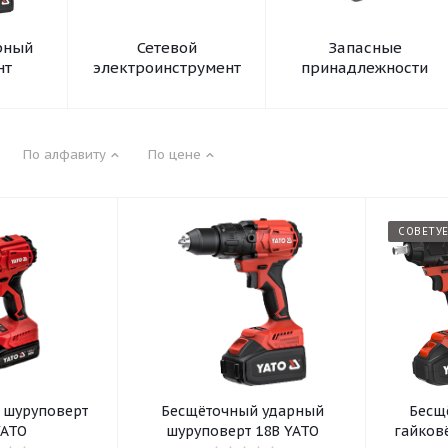
рный
Сетевой
Запасные
нт
электроинструмент
принадлежности
По алфавиту
По цене
СОВЕТУ
 шуруповерт
Бесщёточный ударный
Бесщ
YATO
шуруповерт 18В YATO
гайковё