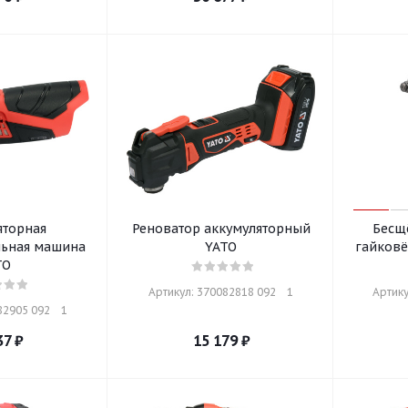
яторная
Реноватор аккумуляторный
Бесщ
ьная машина
YATO
TO
Артикул: 370082818 092    1
Артику
2905 092    1
37
₽
15 179
₽