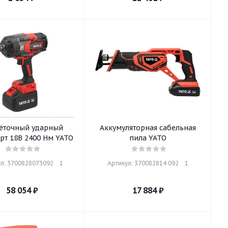
ёточный ударный
Аккумуляторная сабельная
гайковёрт 18В 2400 Нм YATO
пила YATO
л: 3700828073092    1
Артикул: 370082814 092    1
58 054
₽
17 884
₽