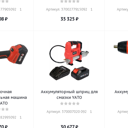
77905092    1
Артикул: 3700277915092    1
Артику
08
₽
35 325
₽
очная
Аккумуляторный шприц для
Аккуму
ьная машина
смазки YATO
YATO
Артикул: 370007020 092    1
Артику
82995092    1
70
₽
30 677
₽