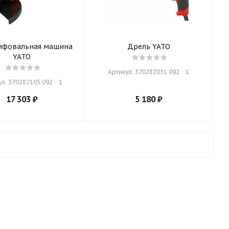
ифовальная машина
Дрель YATO
YATO
Артикул: 370282031 092    1
л: 370282105 092    1
17 303
₽
5 180
₽