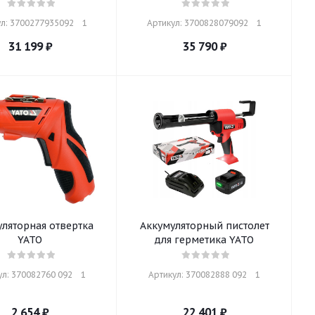
л: 3700277935092    1
Артикул: 3700828079092    1
31 199
₽
35 790
₽
ляторная отвертка
Аккумуляторный пистолет
YATO
для герметика YATO
л: 370082760 092    1
Артикул: 370082888 092    1
2 654
₽
22 401
₽