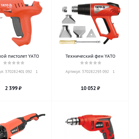
ой пистолет YATO
Технический фен YATO
л: 370282401 092    1
Артикул: 370282293 092    1
2 399
₽
10 052
₽