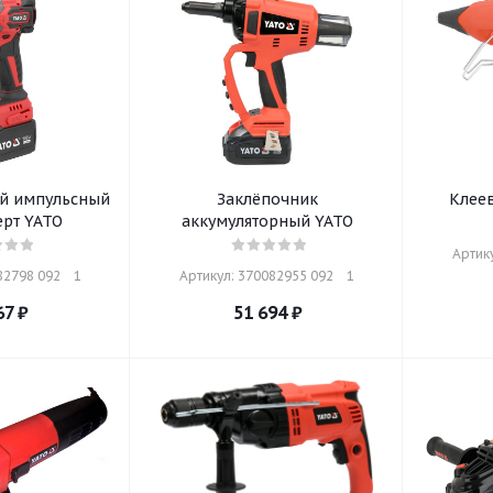
й импульсный
Заклёпочник
Клеев
рт YATO
аккумуляторный YATO
Артику
2798 092    1
Артикул: 370082955 092    1
67
₽
51 694
₽