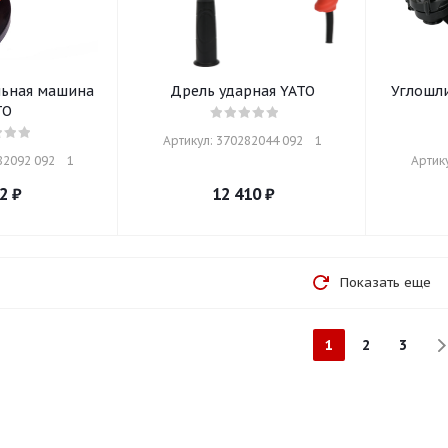
ьная машина
Дрель ударная YATO
Углошл
TO
Артикул: 370282044 092    1
2092 092    1
Артику
2
₽
12 410
₽
Показать еще
1
2
3