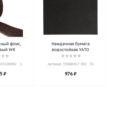
ный флис,
Наждачная бумага
вый WR
водостойкая YATO
05100092    1
Артикул: 35068417  092   50
5
₽
976
₽