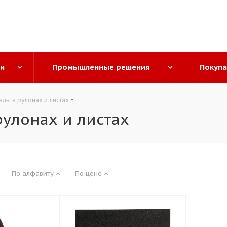
ги
Промышленные решения
Покуп
лы в рулонах и листах
улонах и листах
По алфавиту
По цене