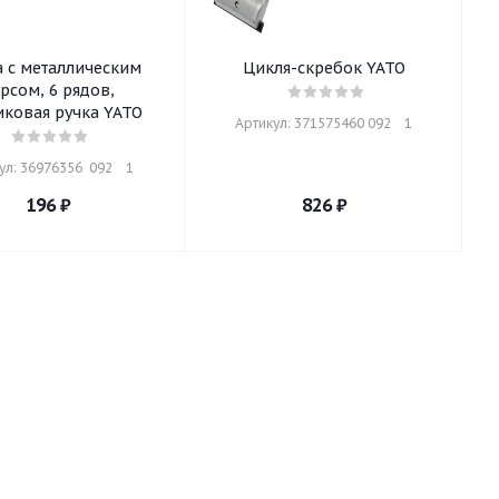
 с металлическим
Цикля-скребок YATO
рсом, 6 рядов,
иковая ручка YATO
Артикул: 371575460 092    1
л: 36976356  092    1
196
₽
826
₽