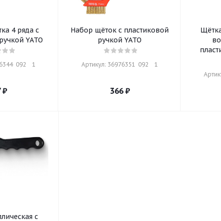
ка 4 ряда с
Набор щёток с пластиковой
Щётка
ручкой YATO
ручкой YATO
во
пласт
344  092    1
Артикул: 36976351  092    1
Артику
7
₽
366
₽
лическая с