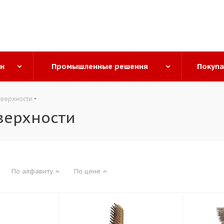
ги
Промышленные решения
Покуп
оверхности
верхности
По алфавиту
По цене