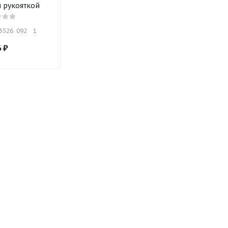
 рукояткой
526  092    1
6
₽