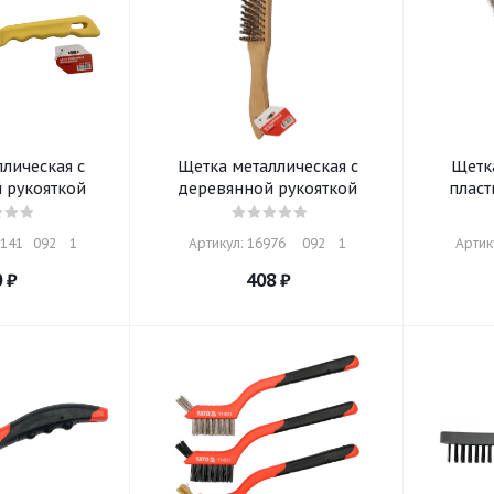
лическая с
Щетка металлическая с
Щетка
 рукояткой
деревянной рукояткой
пласт
41   092    1
Артикул: 16976     092    1
Артику
0
₽
408
₽