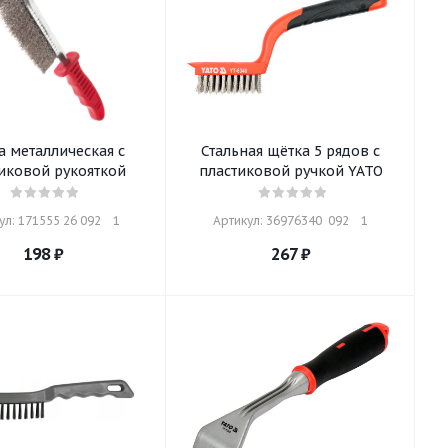
 металлическая с
Стальная щётка 5 рядов с
иковой рукояткой
пластиковой ручкой YATO
л: 171555 26 092    1
Артикул: 36976340  092    1
198
₽
267
₽