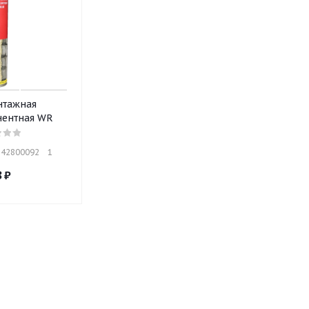
нтажная
ентная WR
42800092    1
8
₽