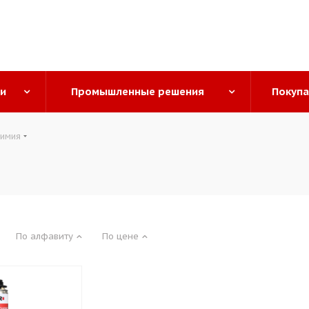
ги
Промышленные решения
Покуп
химия
По алфавиту
По цене