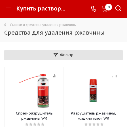
Купить растворители ржавчины Wurth (Вюрт) по доступной ценена сайте официального производителя АО «Вюрт-Русь» -
0
Смазки и средства удаления ржавчины
Средства для удаления ржавчины
Фильтр
Спрей-разрушитель
Разрушитель ржавчины,
ржавчины WR
жидкий ключ WR