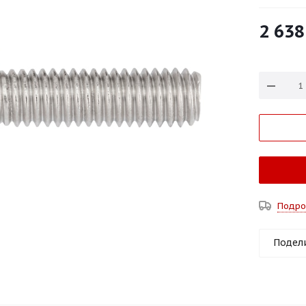
2 638
Подро
Подел