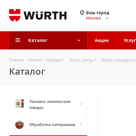
Ваш город
Москва
Каталог
Акции
Услу
Главная
-
Каталог
-
Крепёж
-
Болты, винты
-
Винты с полукругл
Каталог
Технико-химические
товары
Обработка материалов