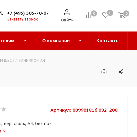
+7 (495) 505-70-07
0
0
0
0
Заказать звонок
Войти
ателям
О компании
Контакты
ИМ ШЕСТИГРАННИКОМ A4
Артикул: 
009901816 092  200
, нер. сталь, A4, без пок.
е